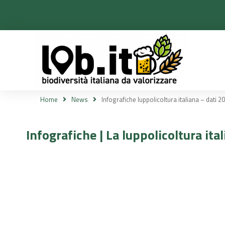
Home
News
Infografiche luppolicoltura italiana – dati 2
Tu sei qui:
Infografiche | La luppolicoltura it