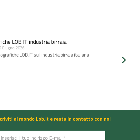
iche LOB.IT industria birraia
0 Giugno 2026
ografiche LOB.IT sull'industria birraia italiana
scriviti al mondo Lob.it e resta in contatto con noi