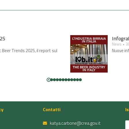
25​
Infograf
News
3
t Beer Trends 2025, il report sul
Nuove inf
cy
Contatti
I
katya.carbone@crea.gov.it