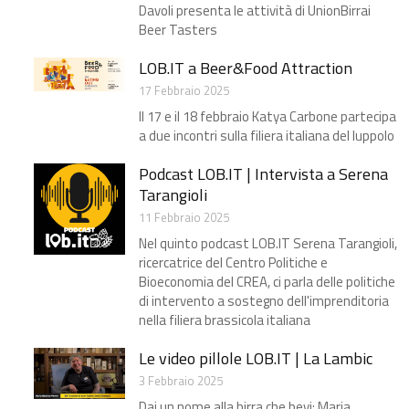
Davoli presenta le attività di UnionBirrai
Beer Tasters
LOB.IT a Beer&Food Attraction
17 Febbraio 2025
Il 17 e il 18 febbraio Katya Carbone partecipa
a due incontri sulla filiera italiana del luppolo
Podcast LOB.IT | Intervista a Serena
Tarangioli
11 Febbraio 2025
Nel quinto podcast LOB.IT Serena Tarangioli,
ricercatrice del Centro Politiche e
Bioeconomia del CREA, ci parla delle politiche
di intervento a sostegno dell'imprenditoria
nella filiera brassicola italiana
Le video pillole LOB.IT | La Lambic
3 Febbraio 2025
Dai un nome alla birra che bevi: Maria