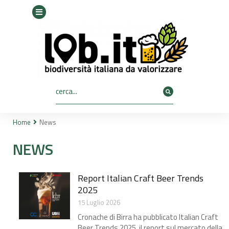
Home
News
Tu sei qui:
NEWS
Report Italian Craft Beer Trends
2025​
15 Luglio 2026
Cronache di Birra ha pubblicato Italian Craft
Beer Trends 2025, il report sul mercato della