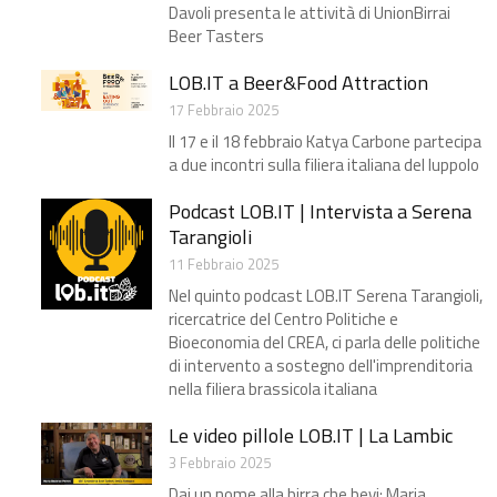
Davoli presenta le attività di UnionBirrai
Beer Tasters
LOB.IT a Beer&Food Attraction
17 Febbraio 2025
Il 17 e il 18 febbraio Katya Carbone partecipa
a due incontri sulla filiera italiana del luppolo
Podcast LOB.IT | Intervista a Serena
Tarangioli
11 Febbraio 2025
Nel quinto podcast LOB.IT Serena Tarangioli,
ricercatrice del Centro Politiche e
Bioeconomia del CREA, ci parla delle politiche
di intervento a sostegno dell'imprenditoria
nella filiera brassicola italiana
Le video pillole LOB.IT | La Lambic
3 Febbraio 2025
Dai un nome alla birra che bevi: Maria