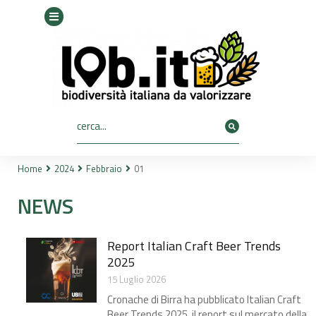
Home
2024
Febbraio
01
Tu sei qui:
NEWS
Report Italian Craft Beer Trends
2025​
15 Luglio 2026
Cronache di Birra ha pubblicato Italian Craft
Beer Trends 2025, il report sul mercato della