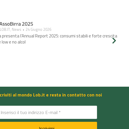
AssoBirra 2025
 LOB.IT
,
News
24 Giugno 2026
 presenta l’Annual Report 2025: consumi stabili e forte crescita
e low e no alcol
scriviti al mondo Lob.it e resta in contatto con noi