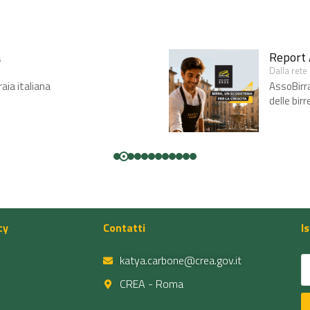
a
Report 
Dalla rete
raia italiana
AssoBirra
delle birr
cy
Contatti
I
katya.carbone@crea.gov.it
CREA - Roma