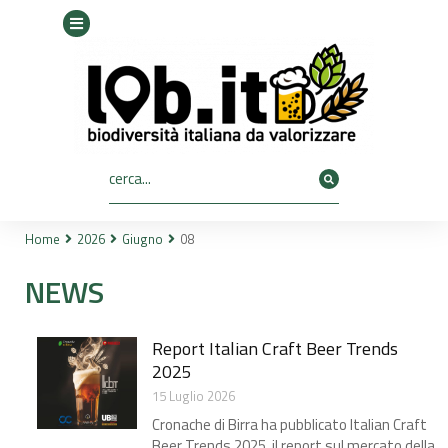
Home
2026
Giugno
08
Tu sei qui:
NEWS
Report Italian Craft Beer Trends
2025​
15 Luglio 2026
Cronache di Birra ha pubblicato Italian Craft
Beer Trends 2025, il report sul mercato della