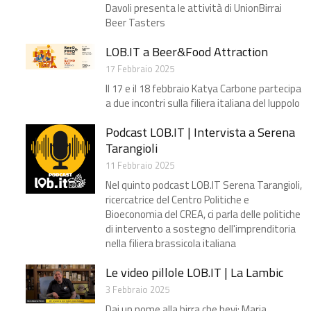
Davoli presenta le attività di UnionBirrai
Beer Tasters
LOB.IT a Beer&Food Attraction
17 Febbraio 2025
Il 17 e il 18 febbraio Katya Carbone partecipa
a due incontri sulla filiera italiana del luppolo
Podcast LOB.IT | Intervista a Serena
Tarangioli
11 Febbraio 2025
Nel quinto podcast LOB.IT Serena Tarangioli,
ricercatrice del Centro Politiche e
Bioeconomia del CREA, ci parla delle politiche
di intervento a sostegno dell'imprenditoria
nella filiera brassicola italiana
Le video pillole LOB.IT | La Lambic
3 Febbraio 2025
Dai un nome alla birra che bevi: Maria