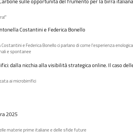
Carbone​ sulle opportunità del frumento per la birra italian
ra!"
Antonella Costantini e Federica Bonello
ostantini e Federica Bonello ci parlano di come l'esperienza enologica 
nali e spontanee
ci: dalla nicchia alla visibilità strategica online. Il caso de
ta ai microbirrifici
irra 2025
le materie prime italiane e delle sfide future