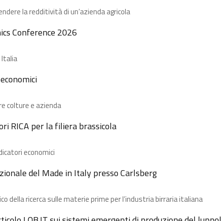
dere la redditività di un’azienda agricola
ics Conference 2026
Italia
i economici
re colture e azienda
ri RICA per la filiera brassicola ​
ndicatori economici
ionale del Made in Italy presso Carlsberg​
co della ricerca sulle materie prime per l’industria birraria italiana
ticolo LOB.IT sui sistemi emergenti di produzione del luppo