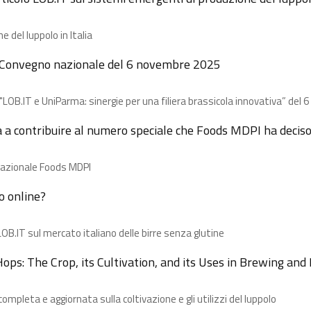
 del luppolo in Italia
el Convegno nazionale del 6 novembre 2025
e "LOB.IT e UniParma: sinergie per una filiera brassicola innovativa” de
a a contribuire al numero speciale che Foods MDPI ha deciso d
ernazionale Foods MDPI
o online?
OB.IT sul mercato italiano delle birre senza glutine
Hops: The Crop, its Cultivation, and its Uses in Brewing an
pleta e aggiornata sulla coltivazione e gli utilizzi del luppolo