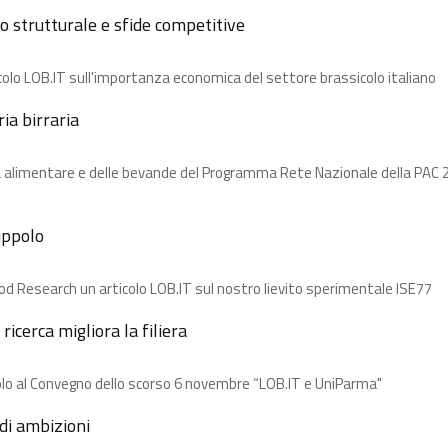
o strutturale e sfide competitive
colo LOB.IT sull'importanza economica del settore brassicolo italiano
a birraria​
ia alimentare e delle bevande del Programma Rete Nazionale della PAC 2
uppolo​
ood Research un articolo LOB.IT sul nostro lievito sperimentale ISE77
ricerca migliora la filiera​
olo al Convegno dello scorso 6 novembre “LOB.IT e UniParma"
i ambizioni​