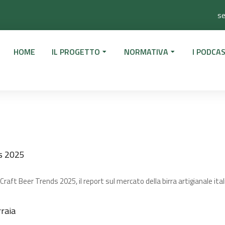
se
HOME
IL PROGETTO
NORMATIVA
I PODCAS
s 2025​
 Craft Beer Trends 2025, il report sul mercato della birra artigianale ita
rraia