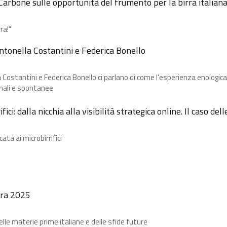
Carbone​ sulle opportunità del frumento per la birra italian
ra!"
Antonella Costantini e Federica Bonello
ostantini e Federica Bonello ci parlano di come l'esperienza enologica 
nali e spontanee
ci: dalla nicchia alla visibilità strategica online. Il caso de
ta ai microbirrifici
irra 2025
le materie prime italiane e delle sfide future