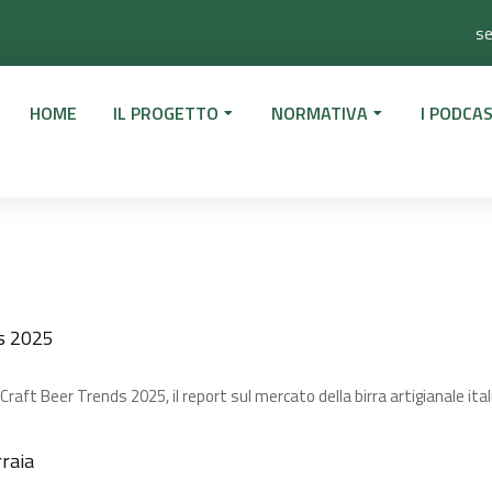
se
HOME
IL PROGETTO
NORMATIVA
I PODCAS
s 2025​
 Craft Beer Trends 2025, il report sul mercato della birra artigianale ita
rraia