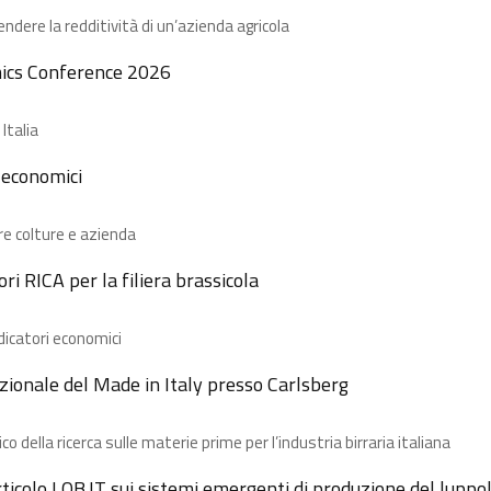
dere la redditività di un’azienda agricola
ics Conference 2026
Italia
i economici
re colture e azienda
ri RICA per la filiera brassicola ​
ndicatori economici
ionale del Made in Italy presso Carlsberg​
co della ricerca sulle materie prime per l’industria birraria italiana
ticolo LOB.IT sui sistemi emergenti di produzione del luppo