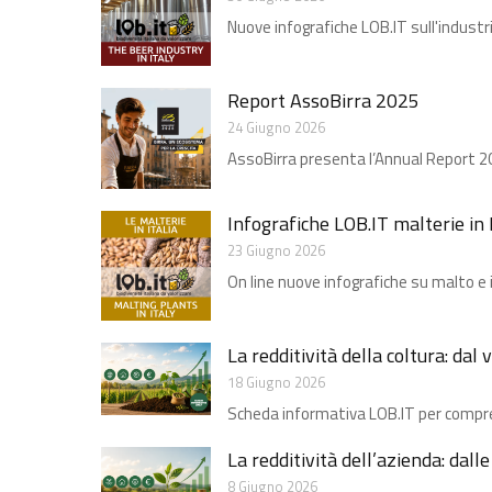
Nuove infografiche LOB.IT sull'industri
Report AssoBirra 2025
24 Giugno 2026
AssoBirra presenta l’Annual Report 2025
Infografiche LOB.IT malterie in I
23 Giugno 2026
On line nuove infografiche su malto e i
La redditività della coltura: dal
18 Giugno 2026
Scheda informativa LOB.IT per compren
La redditività dell’azienda: dall
8 Giugno 2026