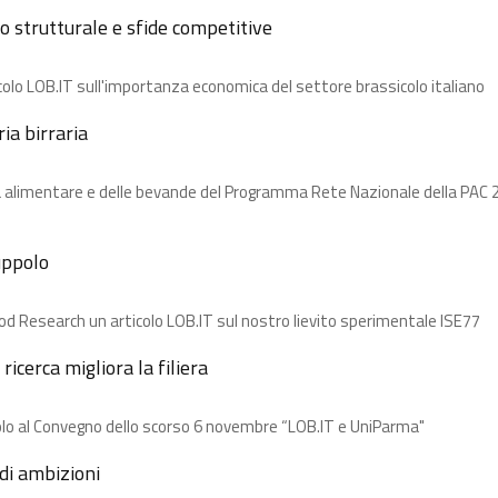
o strutturale e sfide competitive
colo LOB.IT sull'importanza economica del settore brassicolo italiano
a birraria​
ia alimentare e delle bevande del Programma Rete Nazionale della PAC 2
uppolo​
ood Research un articolo LOB.IT sul nostro lievito sperimentale ISE77
ricerca migliora la filiera​
olo al Convegno dello scorso 6 novembre “LOB.IT e UniParma"
i ambizioni​