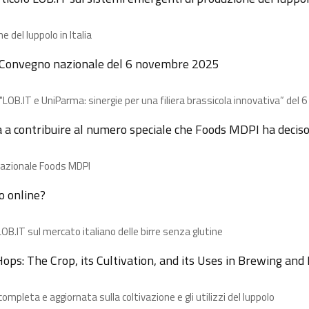
 del luppolo in Italia
el Convegno nazionale del 6 novembre 2025
e "LOB.IT e UniParma: sinergie per una filiera brassicola innovativa” de
a a contribuire al numero speciale che Foods MDPI ha deciso d
ernazionale Foods MDPI
o online?
OB.IT sul mercato italiano delle birre senza glutine
Hops: The Crop, its Cultivation, and its Uses in Brewing an
pleta e aggiornata sulla coltivazione e gli utilizzi del luppolo