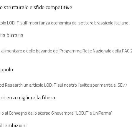
o strutturale e sfide competitive
colo LOB.IT sull'importanza economica del settore brassicolo italiano
a birraria​
ia alimentare e delle bevande del Programma Rete Nazionale della PAC 2
uppolo​
ood Research un articolo LOB.IT sul nostro lievito sperimentale ISE77
ricerca migliora la filiera​
olo al Convegno dello scorso 6 novembre “LOB.IT e UniParma"
i ambizioni​