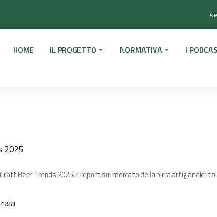
se
HOME
IL PROGETTO
NORMATIVA
I PODCAS
s 2025​
 Craft Beer Trends 2025, il report sul mercato della birra artigianale ita
rraia