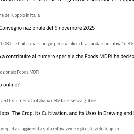
 del luppolo in Italia
el Convegno nazionale del 6 novembre 2025
e "LOB.IT e UniParma: sinergie per una filiera brassicola innovativa” de
a a contribuire al numero speciale che Foods MDPI ha deciso d
ernazionale Foods MDPI
o online?
OB.IT sul mercato italiano delle birre senza glutine
Hops: The Crop, its Cultivation, and its Uses in Brewing an
pleta e aggiornata sulla coltivazione e gli utilizzi del luppolo