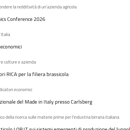
dere la redditività di un’azienda agricola
ics Conference 2026
Italia
i economici
re colture e azienda
ri RICA per la filiera brassicola ​
ndicatori economici
ionale del Made in Italy presso Carlsberg​
co della ricerca sulle materie prime per l’industria birraria italiana
ticolo LOB.IT sui sistemi emergenti di produzione del luppo