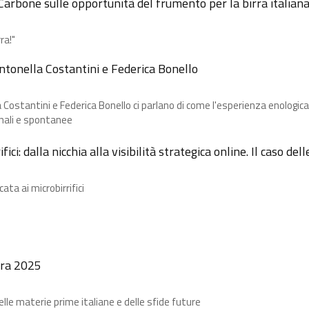
Carbone​ sulle opportunità del frumento per la birra italian
ra!"
Antonella Costantini e Federica Bonello
ostantini e Federica Bonello ci parlano di come l'esperienza enologica 
nali e spontanee
ci: dalla nicchia alla visibilità strategica online. Il caso de
ta ai microbirrifici
irra 2025
le materie prime italiane e delle sfide future